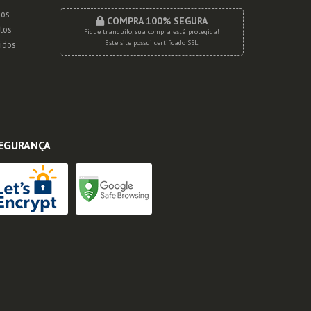
os
COMPRA 100% SEGURA
tos
Fique tranquilo, sua compra está protegida!
Este site possui certificado SSL
idos
EGURANÇA