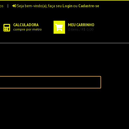
os
|
Seja bem-vindo(a), faça seu
Login
ou
Cadastre-se
CALCULADORA
MEU CARRINHO
compre por metro
0 itens / R$ 0,00