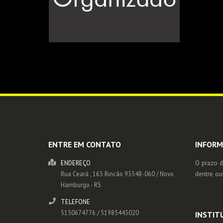
ENTRE EM CONTATO
INFORM
O prazo d
ENDEREÇO
dentre ou
Rua Ceará , 163
Rincão
93348-060
/
Novo
Hamburgo
- RS
TELEFONE
5130674776 / 51985443020
INSTIT