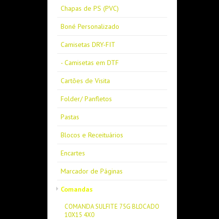
Chapas de PS (PVC)
Boné Personalizado
Camisetas DRY-FIT
- Camisetas em DTF
Cartões de Visita
Folder/ Panfletos
Pastas
Blocos e Receituários
Encartes
Marcador de Páginas
Comandas
COMANDA SULFITE 75G BLOCADO
10X15 4X0