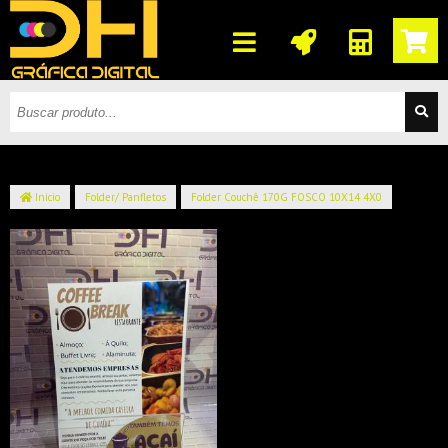
Início
Folder/ Panfletos
Folder Couchê 170G FOSCO 10X14 4X0